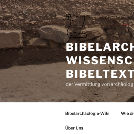
Zum
Inhalt
springen
BIBELARC
WISSENSC
BIBELTEX
der Vermittlung von archäologi
Bibelarchäologie-Wiki
Wie di
Über Uns