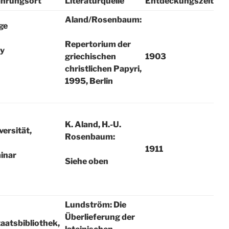
hrungsort
Literaturquelle
Entdeckungszeit
Aland/Rosenbaum:
ge
Repertorium der
ty
griechischen
1903
christlichen Papyri,
1995, Berlin
K. Aland, H.-U.
versität,
Rosenbaum:
1911
minar
Siehe oben
Lundström: Die
Überlieferung der
taatsbibliothek,