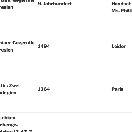
näus: Gegen die
9. Jahrhundert
Handschr
resien
Ms. Phill
näus: Gegen die
1494
Leiden
resien
tin: Zwei
1364
Paris
ologien
sebius:
rchenge-
ichte VI, 43, 7-