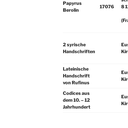
Papyrus
17076
8 1
Berolin
(F
2 syrische
Eu
Handschriften
Ki
Lateinische
Eu
Handschrift
Ki
von Rufinus
Codices aus
Eu
dem 10. – 12
Ki
Jahrhundert