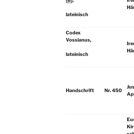
(B)
,
Ire
Hä
lateinisch
Codex
Vossianus,
Ire
Hä
lateinisch
Jus
Handschrift
Nr. 450
Ap
Eu
Ki
sch