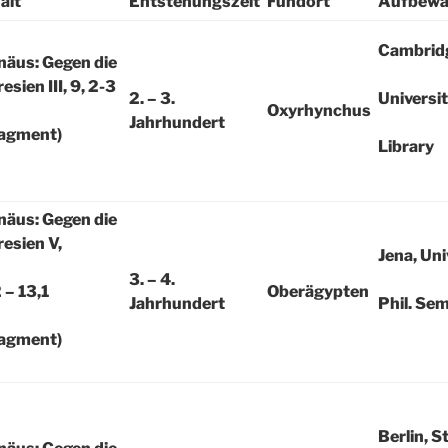
alt
Entstehungszeit
Fundort
Aufbewa
Cambrid
näus: Gegen die
esien III, 9, 2-3
2. – 3.
Universi
Oxyrhynchus
Jahrhundert
ragment)
Library
näus: Gegen die
esien V,
Jena, Uni
3. – 4.
 – 13,1
Oberägypten
Jahrhundert
Phil. Se
ragment)
Berlin, S