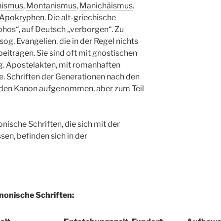
nismus
,
Montanismus
,
Manichäismus
.
Apokryphen
. Die alt-griechische
phos“, auf Deutsch „verborgen“. Zu
og. Evangelien, die in der Regel nichts
eitragen. Sie sind oft mit gnostischen
g. Apostelakten, mit romanhaften
e. Schriften der Generationen nach den
n den Kanon aufgenommen, aber zum Teil
nische Schriften, die sich mit der
en, befinden sich in der
nonische Schriften: