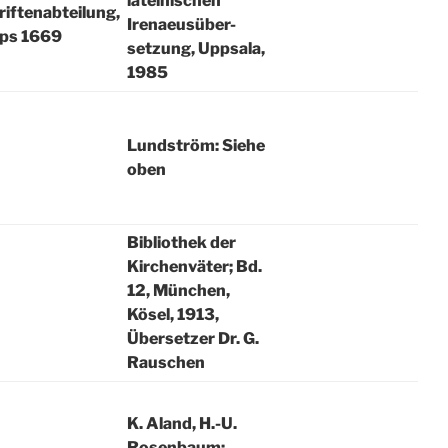
lateinischen
iftenabteilung,
Irenaeusüber-
ips 1669
setzung, Uppsala,
1985
Lundström: Siehe
oben
Bibliothek der
Kirchenväter; Bd.
12, München,
Kösel, 1913,
Übersetzer Dr. G.
Rauschen
K. Aland, H.-U.
Rosenbaum: