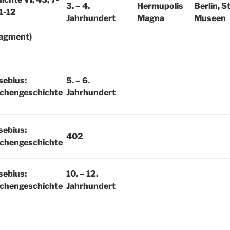
3. – 4.
Hermupolis
Berlin, S
1-12
Jahrhundert
Magna
Museen
ragment)
sebius:
5. – 6.
rchengeschichte
Jahrhundert
sebius:
402
rchengeschichte
sebius:
10. – 12.
rchengeschichte
Jahrhundert