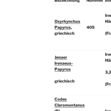
Bezeichnung
Nummer
Inh
Ire
Oxyrhynchus
Här
Papyrus
,
405
griechisch
(F
Ire
Jenaer
Här
Irenaeus-
Papyrus
3,2
griechisch
(F
Codex
Claromontanus