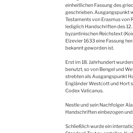
einheitlichen Fassung des gri
geschrieben. Ausgangspunkt w
Testaments von Erasmus von Ro
lediglich Handschriften des 12
byzantinischen Reichstext (Koi
Elzevier 1633 eine Fassung hera
bekannt geworden ist.
Erst im 18. Jahrhundert wurden
benutzt, so von Bengel und We
strebten als Ausgangspunkt Han
Engländer Westcott und Hort s
Codex Vaticanus.
Nestle und sein Nachfolger Al
Handschriften einbezogen und e
Schließlich wurde ein internat