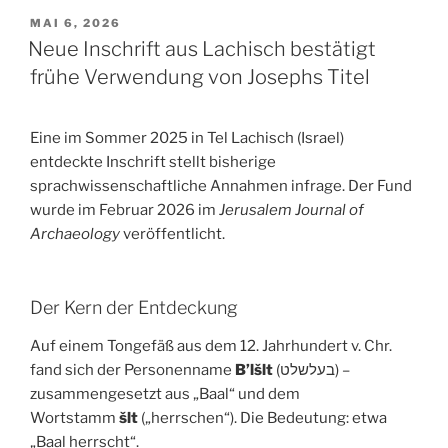
VERÖFFENTLICHT
MAI 6, 2026
AM
Neue Inschrift aus Lachisch bestätigt
frühe Verwendung von Josephs Titel
Eine im Sommer 2025 in Tel Lachisch (Israel)
entdeckte Inschrift stellt bisherige
sprachwissenschaftliche Annahmen infrage. Der Fund
wurde im Februar 2026 im
Jerusalem Journal of
Archaeology
veröffentlicht.
Der Kern der Entdeckung
Auf einem Tongefäß aus dem 12. Jahrhundert v. Chr.
fand sich der Personenname
B’lšlt
(בעלשלט) –
zusammengesetzt aus „Baal“ und dem
Wortstamm
šlt
(„herrschen“). Die Bedeutung: etwa
„Baal herrscht“.