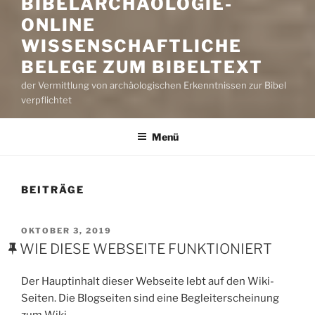
BIBELARCHÄOLOGIE-
ONLINE
WISSENSCHAFTLICHE
BELEGE ZUM BIBELTEXT
der Vermittlung von archäologischen Erkenntnissen zur Bibel
verpflichtet
Menü
BEITRÄGE
VERÖFFENTLICHT
OKTOBER 3, 2019
AM
WIE DIESE WEBSEITE FUNKTIONIERT
Der Hauptinhalt dieser Webseite lebt auf den Wiki-
Seiten. Die Blogseiten sind eine Begleiterscheinung
zum Wiki.