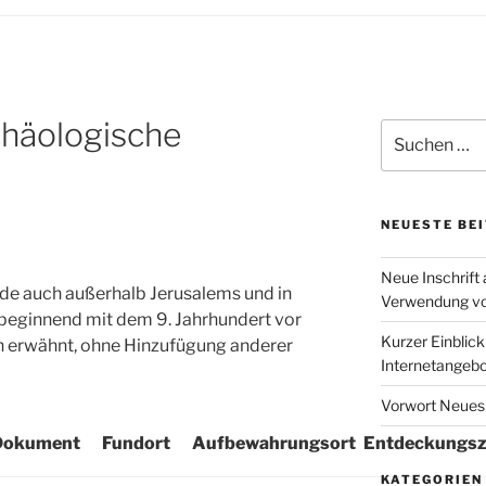
chäologische
Suchen
nach:
NEUESTE BE
Neue Inschrift 
rde auch außerhalb Jerusalems und in
Verwendung von
beginnend mit dem 9. Jahrhundert vor
Kurzer Einblic
en erwähnt, ohne Hinzufügung anderer
Internetangebo
Vorwort Neues
Dokument
Fundort
Aufbewahrungsort
Entdeckungsz
KATEGORIEN