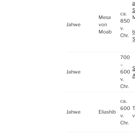
a
S
ca.
Mesa
M
850
Jahwe
von
v.
Moab
b
Chr.
S
700
–
S
Jahwe
600
A
v.
Chr.
ca.
600
T
Jahwe
Eliashib
v.
Chr.