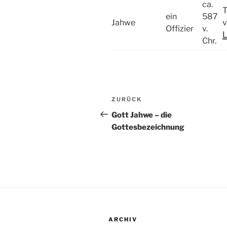
ca.
T
ein
587
Jahwe
Offizier
v.
L
Chr.
Beitragsnavigation
Vorheriger
ZURÜCK
Beitrag
Gott Jahwe – die
Gottesbezeichnung
ARCHIV