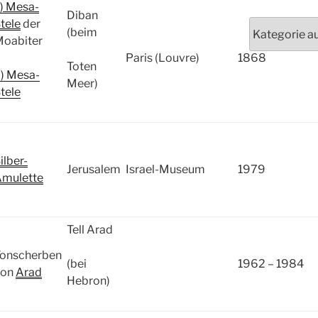
) Mesa-
Diban
tele
der
Kategorien
(beim
oabiter
Paris (Louvre)
1868
Toten
) Mesa-
Meer)
tele
ilber-
Jerusalem
Israel-Museum
1979
mulette
Tell Arad
onscherben
(bei
1962 – 1984
von
Arad
Hebron)