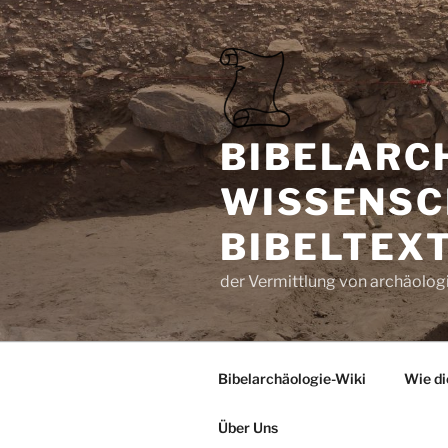
Zum
Inhalt
springen
BIBELARC
WISSENSC
BIBELTEX
der Vermittlung von archäologi
Bibelarchäologie-Wiki
Wie di
Über Uns