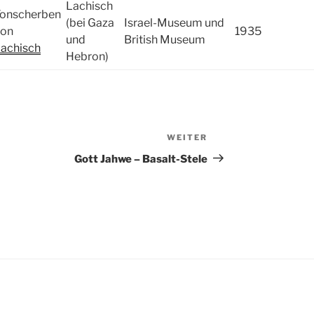
Lachisch
onscherben
(bei Gaza
Israel-Museum und
von
1935
und
British Museum
achisch
Hebron)
WEITER
Nächster
Beitrag
Gott Jahwe – Basalt-Stele