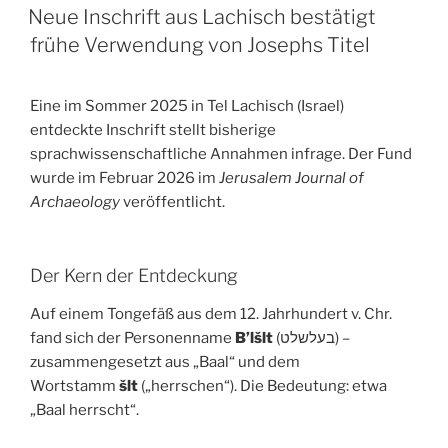
AM
Neue Inschrift aus Lachisch bestätigt
frühe Verwendung von Josephs Titel
Eine im Sommer 2025 in Tel Lachisch (Israel)
entdeckte Inschrift stellt bisherige
sprachwissenschaftliche Annahmen infrage. Der Fund
wurde im Februar 2026 im
Jerusalem Journal of
Archaeology
veröffentlicht.
Der Kern der Entdeckung
Auf einem Tongefäß aus dem 12. Jahrhundert v. Chr.
fand sich der Personenname
B’lšlt
(בעלשלט) –
zusammengesetzt aus „Baal“ und dem
Wortstamm
šlt
(„herrschen“). Die Bedeutung: etwa
„Baal herrscht“.