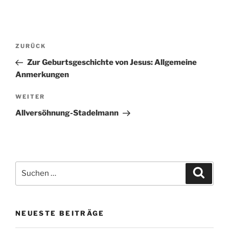
Beitragsnavigation
Vorheriger
ZURÜCK
Beitrag
Zur Geburtsgeschichte von Jesus: Allgemeine
Anmerkungen
Nächster
WEITER
Beitrag
Allversöhnung-Stadelmann
Suchen
Suche
nach:
NEUESTE BEITRÄGE