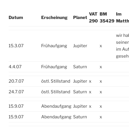
VAT
BM
Im
Datum
Erscheinung
Planet
290
35429
Matth
wir h
seine
15.3.07
Frühaufgang
Jupiter
x
im Au
geseh
4.4.07
Frühaufgang
Saturn
x
20.7.07
östl. Stillstand
Jupiter
x
x
24.7.07
östl. Stillstand
Saturn
x
x
15.9.07
Abendaufgang
Jupiter
x
x
15.9.07
Abendaufgang
Saturn
x