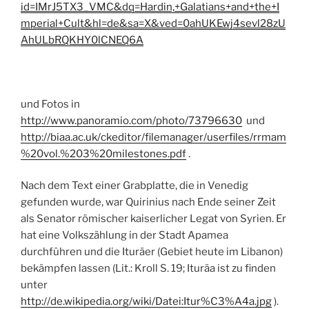
id=IMrJ5TX3_VMC&dq=Hardin,+Galatians+and+the+I
mperial+Cult&hl=de&sa=X&ved=0ahUKEwj4sevl28zU
AhULbRQKHY0lCNEQ6A
und Fotos in
http://www.panoramio.com/photo/73796630
und
http://biaa.ac.uk/ckeditor/filemanager/userfiles/rrmam
%20vol.%203%20milestones.pdf
.
Nach dem Text einer Grabplatte, die in Venedig
gefunden wurde, war Quirinius nach Ende seiner Zeit
als Senator römischer kaiserlicher Legat von Syrien. Er
hat eine Volkszählung in der Stadt Apamea
durchführen und die Ituräer (Gebiet heute im Libanon)
bekämpfen lassen (Lit.: Kroll S. 19; Ituräa ist zu finden
unter
http://de.wikipedia.org/wiki/Datei:Itur%C3%A4a.jpg
).