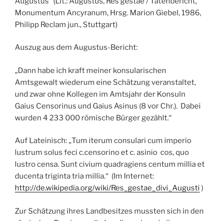
Augustus“ (Lit.: Augustus, Res gestae / Tatenbericht,
Monumentum Ancyranum, Hrsg. Marion Giebel, 1986,
Philipp Reclam jun., Stuttgart)
Auszug aus dem Augustus-Bericht:
„Dann habe ich kraft meiner konsularischen
Amtsgewalt wiederum eine Schätzung veranstaltet,
und zwar ohne Kollegen im Amtsjahr der Konsuln
Gaius Censorinus und Gaius Asinus (8 vor Chr.). Dabei
wurden 4 233 000 römische Bürger gezählt.“
Auf Lateinisch: „Tum iterum consulari cum imperio
lustrum solus feci c.censorino et c. asinio cos, quo
lustro censa. Sunt civium quadragiens centum millia et
ducenta triginta tria millia.“ (Im Internet:
http://de.wikipedia.org/wiki/Res_gestae_divi_Augusti
)
Zur Schätzung ihres Landbesitzes mussten sich in den