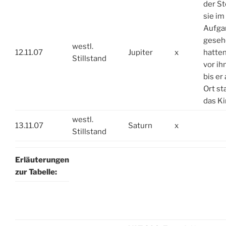
der St
sie im
Aufga
geseh
westl.
12.11.07
Jupiter
x
hatten
Stillstand
vor ih
bis er
Ort st
das Ki
westl.
13.11.07
Saturn
x
Stillstand
Erläuterungen
zur Tabelle: