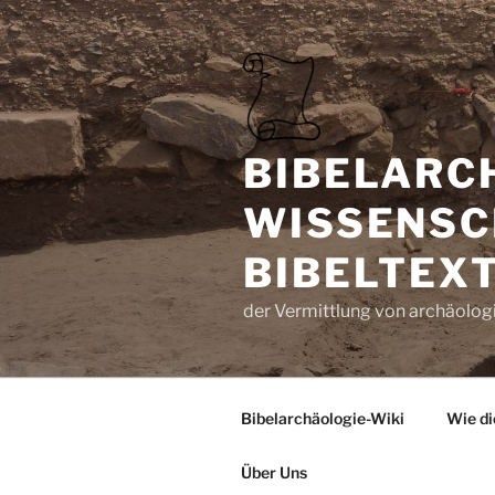
Zum
Inhalt
springen
BIBELARC
WISSENSC
BIBELTEX
der Vermittlung von archäologi
Bibelarchäologie-Wiki
Wie di
Über Uns