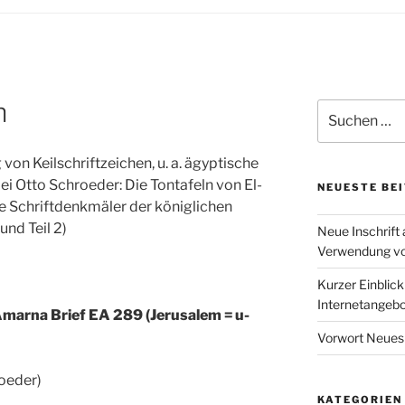
n
Suchen
nach:
von Keilschriftzeichen, u. a. ägyptische
ei Otto Schroeder: Die Tontafeln von El-
NEUESTE BE
e Schriftdenkmäler der königlichen
 und Teil 2)
Neue Inschrift 
Verwendung von
Kurzer Einblic
Internetangebo
Amarna Brief EA 289 (Jerusalem = u-
Vorwort Neues
roeder)
KATEGORIEN