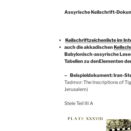
Assyrische Keilschrift-Doku
Keilschriftzeichenliste im Int
auch die akkadischen
Keilsch
Babylonisch-assyrische Lesest
Tabellen zu den
Elementen der 
– Beispieldokument:
Iran-Ste
Tadmor: The Inscriptions of Tigl
Jerusalem)
Stele Teil III A