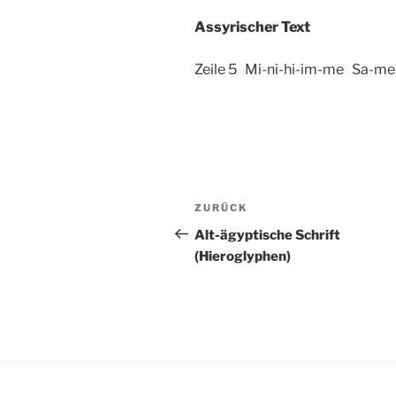
Assyrischer Tex
Zeile 5 Mi-ni-hi-im-me Sa-m
Beitragsnavigation
Vorheriger
ZURÜCK
Beitrag
Alt-ägyptische Schrift
(Hieroglyphen)