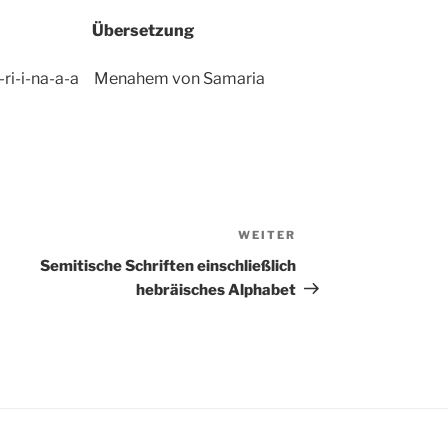
t Übersetzung
e-ri-i-na-a-a Menahem von Samaria
WEITER
Nächster
Beitrag
Semitische Schriften einschließlich
hebräisches Alphabet