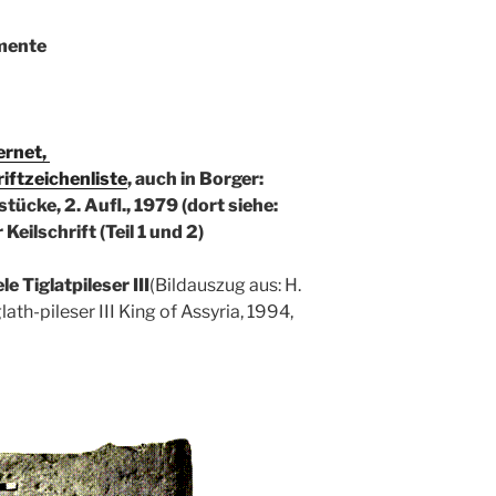
mente
ernet,
riftzeichenliste
, auch in Borger:
ücke, 2. Aufl., 1979 (dort siehe:
Keilschrift (Teil 1 und 2)
le Tiglatpileser III
(Bildauszug aus: H.
ath-pileser III King of Assyria, 1994,