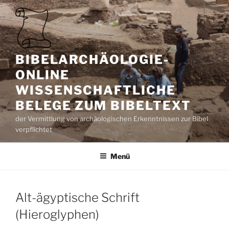
Zum
Inhalt
springen
BIBELARCHÄOLOGIE-
ONLINE
WISSENSCHAFTLICHE
BELEGE ZUM BIBELTEXT
der Vermittlung von archäologischen Erkenntnissen zur Bibel
verpflichtet
Menü
Alt-ägyptische Schrift
(Hieroglyphen)