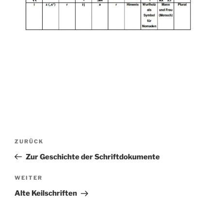
Beitragsnavigation
Vorheriger
ZURÜCK
Beitrag
Zur Geschichte der Schriftdokumente
Nächster
WEITER
Beitrag
Alte Keilschriften